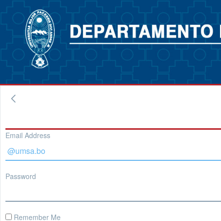
Email Address
Password
Remember Me