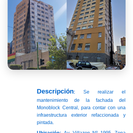
Descripción
:
Se realizar el
mantenimiento de la fachada del
Monoblock Central, para contar con una
infraestructura exterior refaccionada y
pintada.
Ubicación:
Av. Villazon Nº 1995, Zona