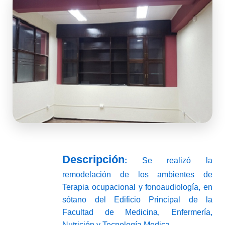
Descripción
:
Se realizó la
remodelación de los ambientes de
Terapia ocupacional y fonoaudiología, en
sótano del Edificio Principal de la
Facultad de Medicina, Enfermería,
Nutrición y Tecnología Medica.